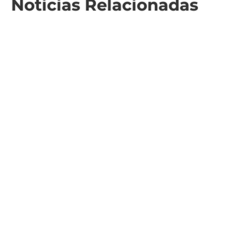
Noticias Relacionadas
100 - Bomberos
101 - Policía
103 - Defensa Civil
107 - SAME
Área de Género
Comisaría de la Mujer
Delegación Rivas
2324 480039
2324 480014
San Martín 325
info@suipacha.gob.ar