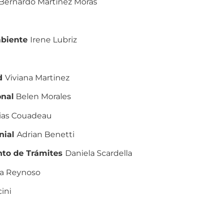
Bernardo Martinez Moras
mbiente
Irene Lubriz
ad
Viviana Martinez
onal
Belen Morales
ias Couadeau
nial
Adrian Benetti
nto de Trámites
Daniela Scardella
a Reynoso
ini