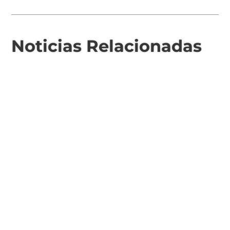
Noticias Relacionadas
100 - Bomberos
101 - Policía
103 - Defensa Civil
107 - SAME
Área de Género
Comisaría de la Mujer
Delegación Rivas
2324 480039