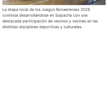
La etapa local de los Juegos Bonaerenses 2026
continúa desarrollándose en Suipacha con una
destacada participación de vecinos y vecinas en las
distintas disciplinas deportivas y culturales.
100 - Bomberos
101 - Policía
103 - Defensa Civil
107 - SAME
Área de Género
Comisaría de la Mujer
Delegación Rivas
2324 480039
2324 480014