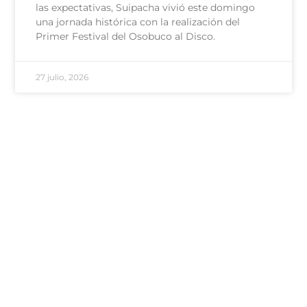
las expectativas, Suipacha vivió este domingo
una jornada histórica con la realización del
Primer Festival del Osobuco al Disco.
27 julio, 2026
100 - Bomberos
101 - Policía
103 - Defensa Civil
107 - SAME
Área de Género
Comisaría de la Mujer
Delegación Rivas
2324 480039