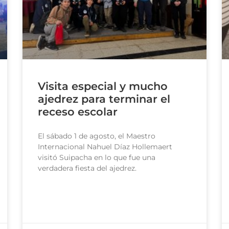
Visita especial y mucho
ajedrez para terminar el
receso escolar
El sábado 1 de agosto, el Maestro
Internacional Nahuel Díaz Hollemaert
visitó Suipacha en lo que fue una
verdadera fiesta del ajedrez.