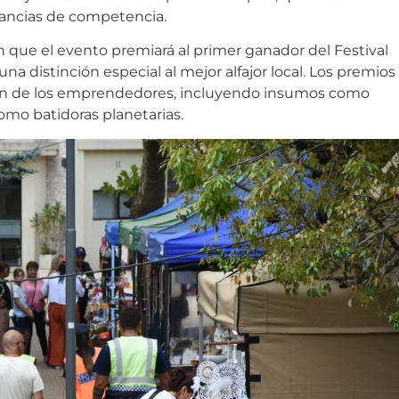
tancias de competencia.
 que el evento premiará al primer ganador del Festival
na distinción especial al mejor alfajor local. Los premios
ción de los emprendedores, incluyendo insumos como
mo batidoras planetarias.