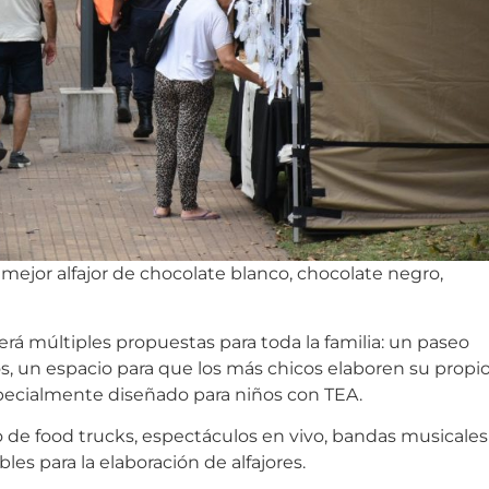
 mejor alfajor de chocolate blanco, chocolate negro,
erá múltiples propuestas para toda la familia: un paseo
s, un espacio para que los más chicos elaboren su propi
specialmente diseñado para niños con TEA.
de food trucks, espectáculos en vivo, bandas musicales
les para la elaboración de alfajores.