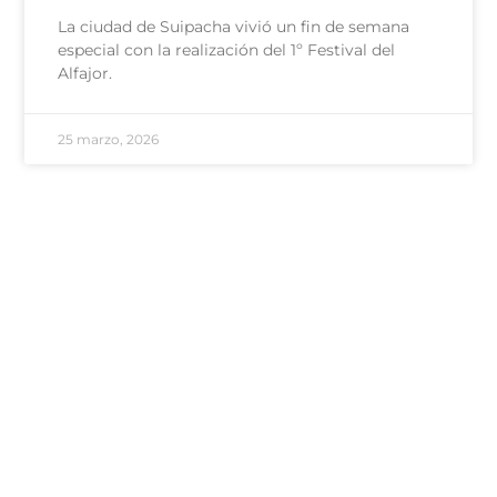
La ciudad de Suipacha vivió un fin de semana
especial con la realización del 1º Festival del
Alfajor.
25 marzo, 2026
100 - Bomberos
101 - Policía
103 - Defensa Civil
107 - SAME
Área de Género
Comisaría de la Mujer
Delegación Rivas
2324 480039