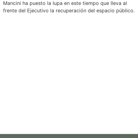
Mancini ha puesto la lupa en este tiempo que lleva al
frente del Ejecutivo la recuperación del espacio público.
100 - Bomberos
101 - Policía
103 - Defensa Civil
107 - SAME
Área de Género
Comisaría de la Mujer
Delegación Rivas
2324 480039
2324 480014
San Martín 325
info@suipacha.gob.ar