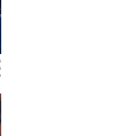
s
s
n