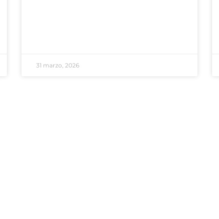
31 marzo, 2026
e Interés
Números de Emergencia
as Tributarias
100 - Bomberos
aciones
101 - Policía
a del Consumidor
103 - Defensa Civil
Oficial
107 - SAME
Área de Género
Comisaría de la Mujer
Delegación Rivas