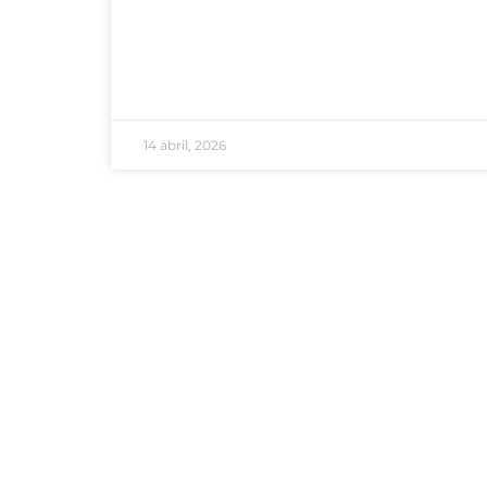
14 abril, 2026
Areas de Gestión
Links d
Salud
Consult
Educación
Habilit
Cultura
Defens
Turismo
Boletín 
Deportes
Seguridad
Comunidad