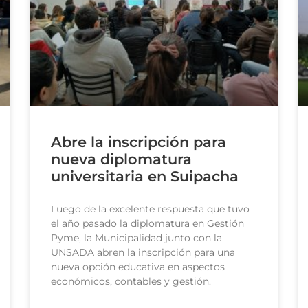
Abre la inscripción para
nueva diplomatura
universitaria en Suipacha
Luego de la excelente respuesta que tuvo
el año pasado la diplomatura en Gestión
Pyme, la Municipalidad junto con la
UNSADA abren la inscripción para una
nueva opción educativa en aspectos
económicos, contables y gestión.