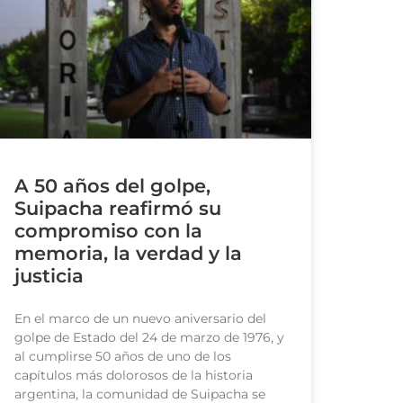
A 50 años del golpe,
Suipacha reafirmó su
compromiso con la
memoria, la verdad y la
justicia
En el marco de un nuevo aniversario del
golpe de Estado del 24 de marzo de 1976, y
al cumplirse 50 años de uno de los
capítulos más dolorosos de la historia
argentina, la comunidad de Suipacha se