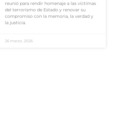
reunió para rendir homenaje a las víctimas
del terrorismo de Estado y renovar su
compromiso con la memoria, la verdad y
la justicia.
26 marzo, 2026
Comunicate con Nosotros
2324 480039
2324 480014
San Martín 325
info@suipacha.gob.ar