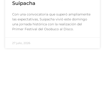
Suipacha
Con una convocatoria que superó ampliamente
las expectativas, Suipacha vivió este domingo
una jornada histórica con la realización del
Primer Festival del Osobuco al Disco.
27 julio, 2026
100 - Bomberos
101 - Policía
103 - Defensa Civil
107 - SAME
Área de Género