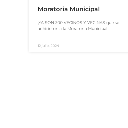
Moratoria Municipal
¡YA SON 300 VECINOS Y VECINAS que se
adhirieron a la Moratoria Municipal!
12 julio, 2024
Areas de Gestión
Links d
Salud
Consult
Educación
Habilit
Cultura
Defens
Turismo
Boletín 
Deportes