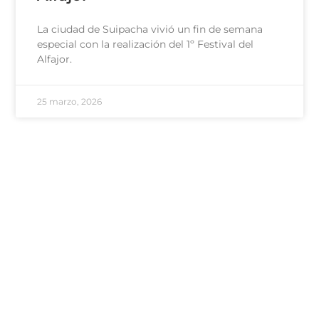
La ciudad de Suipacha vivió un fin de semana
especial con la realización del 1º Festival del
Alfajor.
25 marzo, 2026
100 - Bomberos
101 - Policía
103 - Defensa Civil
107 - SAME
Área de Género
Comisaría de la Mujer
Delegación Rivas